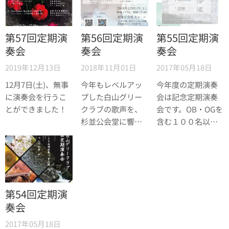
第57回定期演
第56回定期演
第55回定期演
奏会
奏会
奏会
2019年12月13日
2018年11月01日
2017年05月18日
12月7日(土)、無事
今年もレベルアッ
今年度の定期演奏
に演奏会を行うこ
プした白山グリー
会は記念定期演奏
とができました！
クラブの歌声を、
会です。OB・OGを
杉並公会堂に響か
含む１００名以上
せます！！
の団員がオンステ
して、浅草公会堂
に歌声を響かせま
す。
第54回定期演
奏会
2017年05月18日